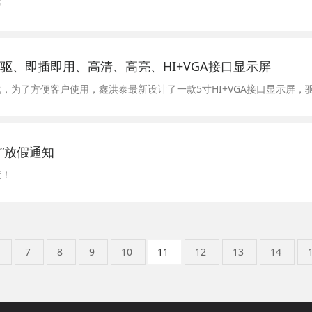
率
驱、即插即用、高清、高亮、HI+VGA接口显示屏
节”放假通知
康！
6
7
8
9
10
11
12
13
14