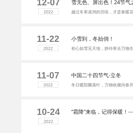
12-07
雪无色、屏出色！24节气
越过冬寒凌冽的历练，才是春暖花开
2022
11-22
小雪到，冬始俏！
初心如雪见天地，静待寒去万物生
2022
11-07
中国二十四节气-立冬
冬日暖阳飘落叶，万物收藏待春开！ 本
2022
10-24
“霜降”来临，记得保暖！--
2022