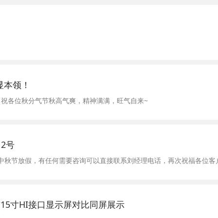
！
显本领！
祝各位秋分气节秋高气爽，精神满满，旺气自来~
12号
2.9.12日中秋节放假，有任何需要咨询可以直接联系刘经理电话，再次祝福
15寸HI接口显示屏对比同屏展示