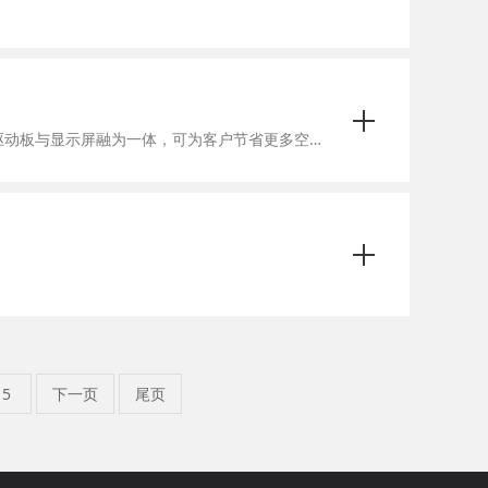
现今逐步进入智能化，一体化时代，为了方便客户使用，鑫洪泰最新设计了一款5寸HI+VGA接口显示屏，驱动板与显示屏融为一体，可为客户节省更多空间。无需动脑便可以体验到一款免驱即插即用，显示高清高亮的显示屏,800X480分辨率,可选配电容式触摸屏。客户安装时8个定位孔可以给您带来更多便利。此款模块广泛应用于车载、安防、各式仪器仪表、智能设备等。
15
下一页
尾页