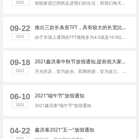
智能家居已悄然走进我们的生活，而我们每天必须接触的开关面板也需要由物理按键更新为智能显示触摸面板。因此，鑫洪泰HOTLCD最新推出两款智能86盒子专用TFT方形显示屏，采用全视角IPS工艺，可完美清晰显示各项智能开关UI，配上电容触摸，触控毫秒级响应，造就流畅触感。
2021
09-22
推出三款长条形TFT，具有较大的长宽比，同屏展示面更宽广的优势
由于市场上通用的TFT规格多为4:3或是16:9比例，很难满足一些长条形显示界面终端产品需要。因此，鑫洪泰HTOLCD研发团队设计出三款长条型TFT来适用于各种长条形显示界面终端产品（如：POS设备, 家电音响, 广告仪器, 服务器产品）等特殊尺寸应用。目前推出尺寸有3.0吋、7.0吋、7.84吋。
2021
09-18
2021鑫洪泰中秋节放假通知,提前祝大家中秋节快乐！
月光所及，皆为故乡。双脚所踏，皆为故土。 祝远在他乡作故乡的鑫洪泰人中秋节快乐！
2021
06-10
2021“端午节”放假通知
2021鑫洪泰“端午节“放假通知
2021
04-22
鑫洪泰2021“五一”放假通知