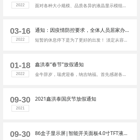
面对各种大小规模、品质各异的液晶显示模组厂家，我们该如何选择一家合适的LCD液晶显示屏供应商？以下信息可供参考。
2022
03-16
通知：因疫情防控要求，全体人员居家办公一周
短暂的休息停下是为了更好的出发！ 淡定从容、共克时艰，深圳加油！东莞加油！ 我们的技术工程师可以远程提供全方位的液晶显示模组、TFT显示屏、LCD显示屏的相关技术支持。
2022
01-18
鑫洪泰“春节”放假通知
金牛辞岁，瑞虎迎春，纳吉纳福。首先感谢各大企业一直以来对鑫洪泰的支持与配合，亦盼来年合作共赢！
2022
09-30
2021鑫洪泰国庆节放假通知
2021
09-30
86盒子显示屏|智能开关面板4.0寸TFT液晶显示屏|高清|全视角IPS屏|高亮可配电容触摸屏面板