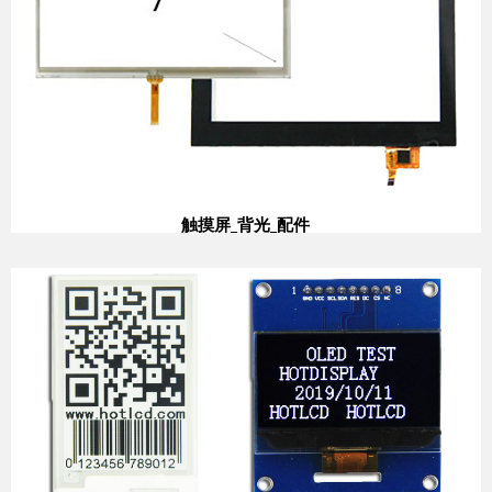
触摸屏_背光_配件