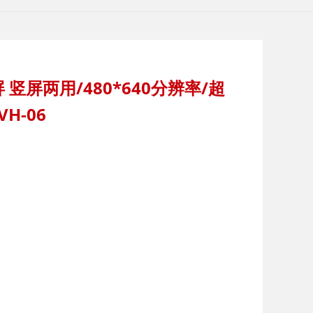
横屏 竖屏两用/480*640分辨率/超
VH-06