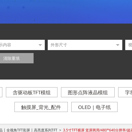
清除重填
含驱动板TFT模组
图形点阵液晶模组
字
触摸屏_背光_配件
OLED | 电子纸
 | 全视角TFT彩屏 | 高亮度系列TFT >
3.5寸TFT横屏 竖屏两用/480*640分辨率/超高亮