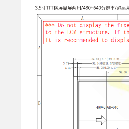
3.5寸TFT横屏竖屏两用/480*640分辨率/超高亮/T