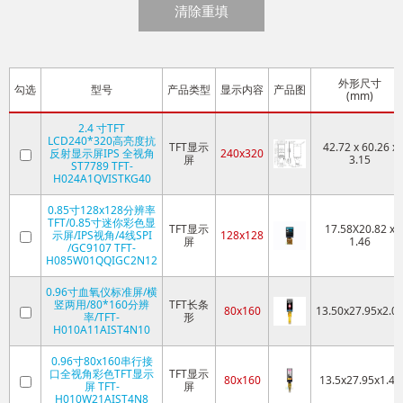
清除重填
外形尺寸
勾选
型号
产品类型
显示内容
产品图
(mm)
2.4 寸TFT
LCD240*320高亮度抗
TFT显示
42.72 x 60.26 x
反射显示屏IPS 全视角
240x320
屏
3.15
ST7789 TFT-
H024A1QVISTKG40
0.85寸128x128分辨率
TFT/0.85寸迷你彩色显
TFT显示
17.58X20.82 x
示屏/IPS视角/4线SPI
128x128
屏
1.46
/GC9107 TFT-
H085W01QQIGC2N12
0.96寸血氧仪标准屏/横
竖两用/80*160分辨
TFT长条
80x160
13.50x27.95x2.0
率/TFT-
形
H010A11AIST4N10
0.96寸80x160串行接
口全视角彩色TFT显示
TFT显示
80x160
13.5x27.95x1.46
屏 TFT-
屏
H010W21AIST4N8