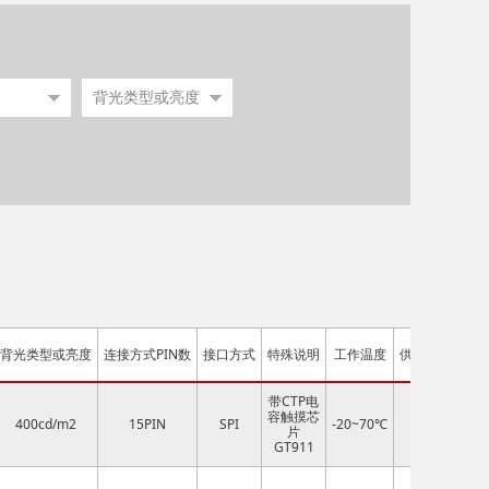
背光类型或亮度
连接方式PIN数
接口方式
特殊说明
工作温度
供电电压
带CTP电
容触摸芯
400cd/m2
15PIN
SPI
-20~70℃
3.3V
片
GT911