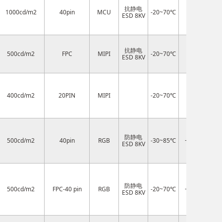
抗静电
1000cd/m2
40pin
MCU
-20~70℃
3.3V
ESD 8KV
抗静电
500cd/m2
FPC
MIPI
-20~70℃
2.8v
ESD 8KV
400cd/m2
20PIN
MIPI
-20~70℃
3.3V
防静电
500cd/m2
40pin
RGB
-30~85℃
+3.3 V
ESD 8KV
防静电
500cd/m2
FPC-40 pin
RGB
-20~70℃
+3.3 V
ESD 8KV