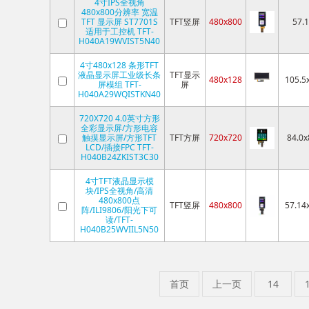
4寸IPS全视角
480x800分辨率 宽温
TFT 显示屏 ST7701S
TFT竖屏
480x800
57.
适用于工控机 TFT-
H040A19WVIST5N40
4寸480x128 条形TFT
液晶显示屏工业级长条
TFT显示
480x128
105.5
屏模组 TFT-
屏
H040A29WQISTKN40
720X720 4.0英寸方形
全彩显示屏/方形电容
触摸显示屏/方形TFT
TFT方屏
720x720
84.0x
LCD/插接FPC TFT-
H040B24ZKIST3C30
4寸TFT液晶显示模
块/IPS全视角/高清
480x800点
TFT竖屏
480x800
57.14
阵/ILI9806/阳光下可
读/TFT-
H040B25WVIIL5N50
首页
上一页
14