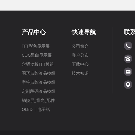
产品中心
快速导航
联
TFT彩色显示屏
公司简介
COG黑白显示屏
客户分布
含驱动板TFT模组
下载中心
图形点阵液晶模组
技术知识
字符点阵液晶模组
定制段码液晶模组
触摸屏_背光_配件
OLED | 电子纸