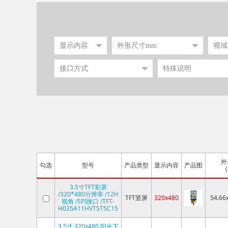
外
勾选
型号
产品类型
显示内容
产品图
3.5寸TFT彩屏
/320*480分辨率 /12H
TFT竖屏
320x480
54.66
视角 /SPI接口 /TFT-
H035A11HVTST5C15
3.5寸 320x480 阳光下