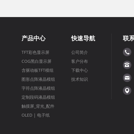
产品中心
快速导航
联
TFT彩色显示屏
公司简介
COG黑白显示屏
客户分布
含驱动板TFT模组
下载中心
图形点阵液晶模组
技术知识
字符点阵液晶模组
定制段码液晶模组
触摸屏_背光_配件
OLED | 电子纸