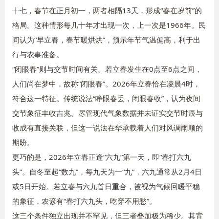
十七，春节在正月初一，两者相隔13天，形成“春在岁前”的
格局。这种情形每几十年才出现一次，上一次是1966年。民
间认为“早立春，春节暖烘烘”，预示年节气温偏高，利于出
行与农事准备。
“闭眼春”则与交节时间有关。若立春发生在0点至6点之间，
人们尚在梦中，故称“闭眼春”。2026年立春恰在凌晨4时，
符合这一特征。传统说法“睁眼春丢，闭眼春收”，认为夜间
交节象征丰收吉兆。尽管现代气象数据并未证实交节时辰与
收成有直接关联，但这一说法在华承载着人们对风调雨顺的
期盼。
更巧的是，2026年立春正逢“六九”第一天，即“春打六九
头”。自冬至起“数九”，每九天为一“九”，六九通常从2月4日
或5日开始。若立春与六九首日重合，被视为气候回暖平稳
的象征，农谚有“春打六九头，吃穿不用愁”。
这三个条件独立出现并不罕见，但三者叠加极为稀少。其背