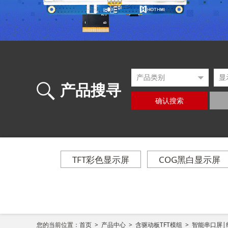
产品搜寻
确认搜索
TFT彩色显示屏
COG黑白显示屏
您的当前位置：
首页 >
产品中心 >
含驱动板TFT模组 >
智能串口屏|组