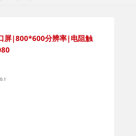
口屏|800*600分辨率|电阻触
80
0.1