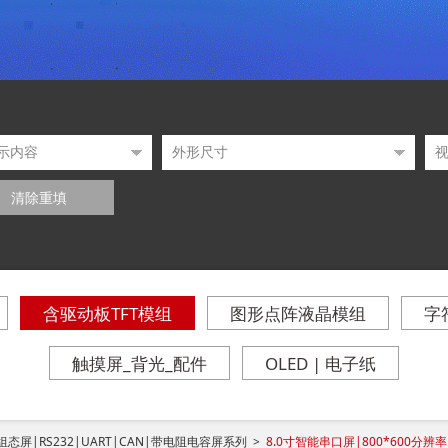
清除重填
含驱动板TFT模组
图形点阵液晶模组
字
触摸屏_背光_配件
OLED | 电子纸
态屏|RS232|UART|CAN|带电阻电容屏系列 >
8.0寸智能串口屏|800*600分辨率