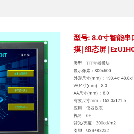
型号: 8.0寸智能串
摸|组态屏|EzUIH0
类型：TFT带板模块
显示像素：800x600
外形尺寸(mm) ：199.4x148.8x1
VA尺寸(mm)：8.0
AA尺寸(mm) ：8.0
有效尺寸mm：163.0x121.5
应用：仪器仪表
视角：6H
背光/亮度：300cd/m2
引脚：USB+RS232