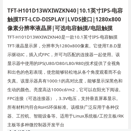
TFT-H101D13WXIWZKN40|10.1英寸IPS-电容
触摸TFT-LCD-DISPLAY|LVDS接口|1280x800
像素分辨率液晶屏|可选电容触摸/电阻触摸
TFT-H101D13WXIWZKN40是一款10.1英寸IPS-电容触摸
TFT-液晶显示屏，分辨率为1280x800像素。
它使用T.
B.D显
示驱动IC，插入式FPC，并可与匹配的连接器一起使用。
该
显示器中使用的IPS(U80/D80/L80/R80)技术提供了全视角
和出色的色彩表现，使您能够轻松地从各个角度观看而不会
失真。
该显示器具有1000:1的高对比度，能够显示深黑色和
生动的颜色。
亮度高达1000cd/m2，它可以在阳光下阅读。
FPC连接（可选连接器），3.3V电压，支持垂直屏幕显示。
所有材料均符合RoHS环保标准。
该模块广泛应用于各种仪
器、工控机、智能设备等。
适用于Linux系统板/工控主板/RK
主板等多种微控制器开发平台