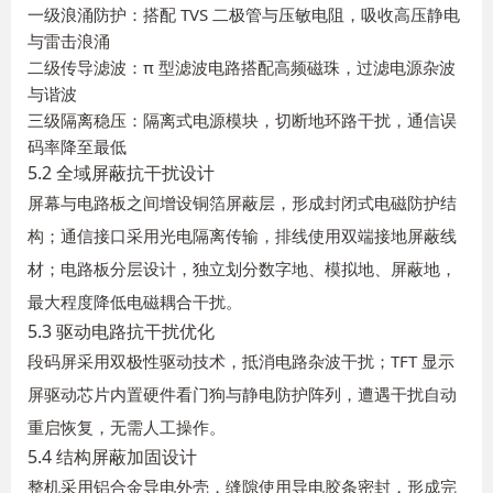
一级浪涌防护：搭配 TVS 二极管与压敏电阻，吸收高压静电
与雷击浪涌
二级传导滤波：π 型滤波电路搭配高频磁珠，过滤电源杂波
与谐波
三级隔离稳压：隔离式电源模块，切断地环路干扰，通信误
码率降至最低
5.2 全域屏蔽抗干扰设计
屏幕与电路板之间增设铜箔屏蔽层，形成封闭式电磁防护结
构；通信接口采用光电隔离传输，排线使用双端接地屏蔽线
材；电路板分层设计，独立划分数字地、模拟地、屏蔽地，
最大程度降低电磁耦合干扰。
5.3 驱动电路抗干扰优化
段码屏采用双极性驱动技术，抵消电路杂波干扰；TFT 显示
屏驱动芯片内置硬件看门狗与静电防护阵列，遭遇干扰自动
重启恢复，无需人工操作。
5.4 结构屏蔽加固设计
整机采用铝合金导电外壳，缝隙使用导电胶条密封，形成完