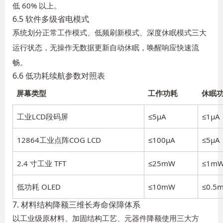
低 60% 以上。
6.5 软件多级省电模式
系统划分正常工作模式、低频刷新模式、深度休眠模式三大
运行状态，无操作无数据更新自动休眠，唤醒响应快速流
畅。
6.6 低功耗续航参数对照表
屏幕类型
工作功耗
休眠
工业LCD段码屏
≤5μA
≤1μA
12864工业点阵COG LCD
≤100μA
≤5μA
2.4 寸工业 TFT
≤25mW
≤1m
低功耗 OLED
≤10mW
≤0.5
7. 材料结构降额三维长寿命保障体系
以工业级原材料、加固结构工艺、元器件降额使用三大方