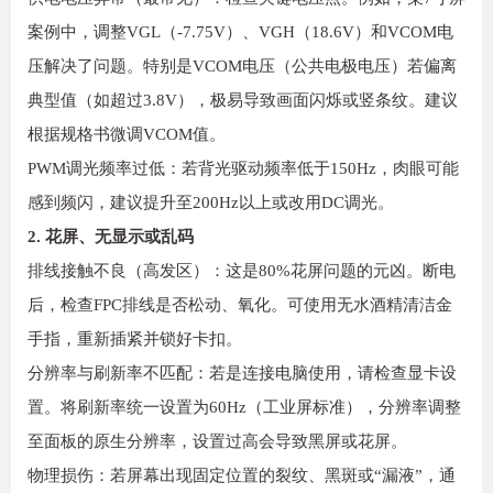
案例中，调整VGL（-7.75V）、VGH（18.6V）和VCOM电
压解决了问题。特别是VCOM电压（公共电极电压）若偏离
典型值（如超过3.8V），极易导致画面闪烁或竖条纹。建议
根据规格书微调VCOM值。
PWM调光频率过低：若背光驱动频率低于150Hz，肉眼可能
感到频闪，建议提升至200Hz以上或改用DC调光。
2. 花屏、无显示或乱码
排线接触不良（高发区）：这是80%花屏问题的元凶。断电
后，检查FPC排线是否松动、氧化。可使用无水酒精清洁金
手指，重新插紧并锁好卡扣。
分辨率与刷新率不匹配：若是连接电脑使用，请检查显卡设
置。将刷新率统一设置为60Hz（工业屏标准），分辨率调整
至面板的原生分辨率，设置过高会导致黑屏或花屏。
物理损伤：若屏幕出现固定位置的裂纹、黑斑或“漏液”，通