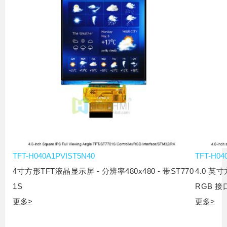
TFT-H040A1PVIST5N40
TFT-H04
4寸方形TFT液晶显示屏 - 分辨率480x480 - 带ST770
4.0 英寸
1S
RGB 接
更多>
更多>