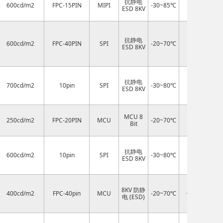
抗静电
600cd/m2
FPC-15PIN
MIPI
-30~85℃
3.3V
JD9
ESD 8KV
抗静电
600cd/m2
FPC-40PIN
SPI
-20~70℃
2.8V
ST
ESD 8KV
抗静电
700cd/m2
10pin
SPI
-30~80℃
3.3V
S
ESD 8KV
MCU 8
250cd/m2
FPC-20PIN
MCU
-20~70℃
3.2V
ST
Bit
抗静电
600cd/m2
10pin
SPI
-30~80℃
3.3V
S
ESD 8KV
8KV 防静
400cd/m2
FPC-40pin
MCU
-20~70℃
+3.3V
IL
电 (ESD)