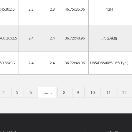
x45.8x2.5
2.3
2.3
46.75x35.06
12H
x60.26x2.5
2.4
2.4
36.72x48.96
IPS全视角
59.86x3.7
2.4
2.4
36.72x48.96
U85/D85/R85/L85(Typ.)
4
5
6
........
8
9
10
11
12