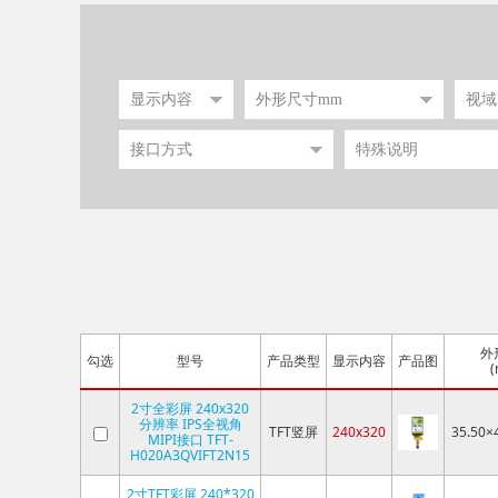
外
勾选
型号
产品类型
显示内容
产品图
(
2寸全彩屏 240x320
分辨率 IPS全视角
TFT竖屏
240x320
35.50×
MIPI接口 TFT-
H020A3QVIFT2N15
2寸TFT彩屏 240*320