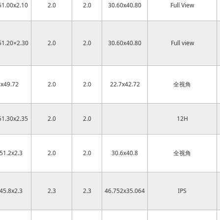
51.00x2.10
2.0
2.0
30.60x40.80
Full View
51.20×2.30
2.0
2.0
30.60x40.80
Full view
8x49.72
2.0
2.0
22.7x42.72
全视角
51.30x2.35
2.0
2.0
12H
51.2x2.3
2.0
2.0
30.6x40.8
全视角
45.8x2.3
2.3
2.3
46.752x35.064
IPS