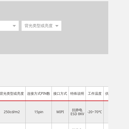
背光类型或亮度
连接方式PIN数
接口方式
特殊说明
工作温度
供电电压
IC
抗静电
250cd/m2
15pin
MIPI
-20~70℃
3.3V
J
ESD 8KV