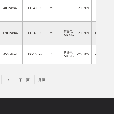
400cd/m2
FPC-40PIN
MCU
-20~70℃
2.8V
IL
防静电
1700cd/m2
FPC-37PIN
MCU
-20~70℃
+3.3 V
ST
ESD 8KV
防静电
450cd/m2
FPC-10 pin
SPI
-20~70℃
+3.3 V
S
ESD 8KV
13
下一页
尾页