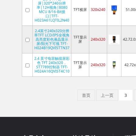
屏|320*240分辨
率|12H视角|8080
TFT横屏
320x240
51.00
MCU 8/16-Bit接
口|TFT-
H023A61LQTIL2N40
2.4英寸240x320分辨
率TFT LCD/IPS全视角
TFT显示
高亮度彩色液晶显示
240x320
42.72.0
屏
屏/阳光下可视 TFT-
H024B19QVISTTN37
2.4 英寸电容触摸屏彩
色 TFT 240x320，
TFT显示
240x320
42.72x
ST7789控制器 TFT-
屏
H024A16QVIST4C10
首页
上一页
3