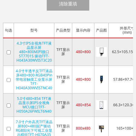
清除重填
外形尺寸
勾选
型号
产品类型
显示内容
产品图
(mm)
4.3寸IPS全视角TFT液
晶显示屏
TFT显示
480×800MIPI接口
480×800
62.5×105.15×
屏
ST7701S 驱动TFT-
H043A30WVIST3C20
4.0寸半透半反TFT液晶
屏480×800 RGB40Pin
TFT显示
带电容触摸工业显示屏
480×800
57.86×97.7×3
屏
TFT-
H040A30WVISTNC40
5.0寸480×854 TFT液
晶显示屏IPS全视角
TFT显示
480×854
66.3×120.3×2
MCU接口TFT-
屏
H050A26FWILT6N40
7.0寸户外高亮TFT液晶
屏800×480国产驱动
TFT显示
800x480
165×100×5
RGB阳光下可视工业显
屏
示模组TFT-H070A35