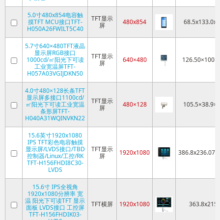
5.0寸480x854电容触
TFT显示
摸TFT MCU接口TFT-
480x854
68.5x133.0x4
屏
H050A26FWILT5C40
5.7寸640×480TFT液晶
显示屏RGB接口
TFT显示
1000cd/㎡阳光下可读
640×480
126.50×100×
屏
工业宽温屏TFT-
H057A03VGIJDKN50
4.0寸480×128长条TFT
显示屏多接口1100cd/
TFT显示
㎡阳光下可读工业宽温
480×128
105.5×38.9×2
屏
条形屏TFT-
H040A31WQINVKN22
15.6英寸1920x1080
IPS TFT彩色电容触摸
显示屏/LVDS接口/TBD
TFT显示
1920x1080
386.8x236.07x
控制器/Linux/工控/RK
屏
TFT-H156FHDI8C30-
LVDS
15.6寸 IPS全视角
1920x1080分辨率 宽
温 阳光下可读TFT 显示
TFT横屏
1920x1080
363.8x215.
面板 LVDS接口 工控屏
TFT-H156FHDIK03-